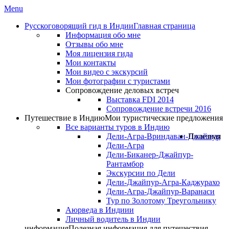
Menu
Русскоговорящий гид в Индии
Главная страница
Информация обо мне
Отзывы обо мне
Моя лицензия гида
Мои контакты
Мои видео с экскурсий
Мои фотографии с туристами
Сопровождение деловых встреч
Выставка FDI 2014
Сопровождение встречи 2016
Путешествие в Индию
Мои туристические предложения
Все варианты туров в Индию
Дели-Агра-Вриндаван-Джайпур
Полезная
Дели-Агра
Дели-Биканер-Джайпур-
Рантамбор
Экскурсии по Дели
Дели-Джайпур-Агра-Каджурахо
Дели-Агра-Джайпур-Варанаси
Тур по Золотому Треугольнику
Аюрведа в Индиии
Личный водитель в Индии
информация
Полезная информация для путешествия