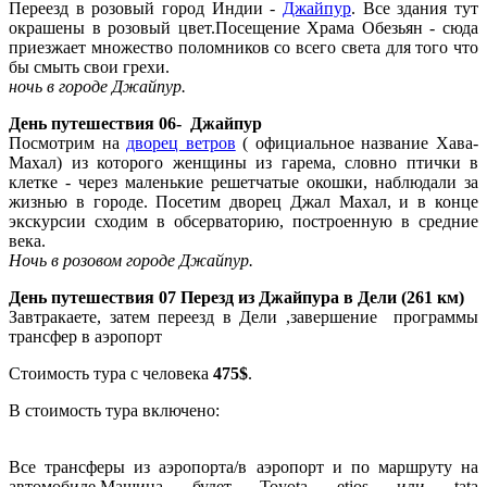
Переезд в розовый город Индии -
Джайпур
. Все здания тут
окрашены в розовый цвет.Посещение Храма Обезьян - сюда
приезжает множество поломников со всего света для того что
бы смыть свои грехи.
ночь в
городе
Джайпур.
День
путешествия
06- Джайпур
Посмотрим на
дворец ветров
( официальное название Хава-
Махал) из которого женщины из гарема, словно птички в
клетке - через маленькие решетчатые окошки, наблюдали за
жизнью в городе. Посетим дворец Джал Махал, и в конце
экскурсии сходим в обсерваторию, построенную в средние
века.
Ночь в розовом
городе
Джайпур.
День
путешествия
07 Перезд из Джайпура в Дели (261 км)
Завтракаете, затем переезд в Дели ,завершение программы
трансфер в аэропорт
Стоимость тура с человека
475$
.
В стоимость тура включено:
Все трансферы из аэропорта/в аэропорт и по маршруту на
автомобиле.Машина будет Toyota etios или tata