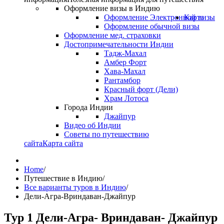
Оформление визы в Индию
Оформление Электронной визы
Карта
Оформление обычной визы
Оформление мед. страховки
Достопримечательности Индии
Тадж-Махал
Амбер Форт
Хава-Махал
Рантамбор
Красный форт (Дели)
Храм Лотоса
Города Индии
Джайпур
Видео об Индии
Советы по путешествию
сайта
Карта сайта
Home
/
Путешествие в Индию
/
Все варианты туров в Индию
/
Дели-Агра-Вриндаван-Джайпур
Тур 1 Дели-Агра- Вриндаван- Джайпур