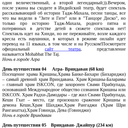
один величественный, а второй легендарный;)).Вечером,
после ужина вы сходите в Индийский театр, будет спекталь
рассказывающий об истории Тадж-Махала, песни танцы, все
что вы видели в "Зите и Гите" или в "Танцоре Диско", но
только про историю Тадж-Махала, родного пятна и
потерянных в детстве детей в сюжете спектакля нет!
Спектакль идет на Хинди, но не переживайте, возле каждого
кресла есть наушники, в которых в режиме онлайн идет
перевод на 11 языках, в том числе и на Русском!Посмотрите
официальный
сайт театра
, представление
называется Mohabbat The Taj.
Ночь в
городе
Агра
День
путешествия
04 Агра- Вриндаван (68 km)
Посещение храма Кришны,Храма Банке-Бихари (Бихариджи)
– самый древний храм Вриндавана. Храм Кришны-Баларамы
– главный храм ISKCON, где захоронен Свами Прабхупада,
основавший Международное общество сознания Кришны или
ISKCON. Храм Радхи-Дамодары – где жил Свами Прабхупада,
Кеши Гхат – место, где произошло сражение Кришны и
демона Кеши,Храм Шахджи,Храм Рангаджи (Храм Шри
Ранганатха),Храм Говинда, Дева (Говинджи)
Ночь в
городе
Вриндаван
День
путешествия
05 Вриндаван- Джайпур (234 км)