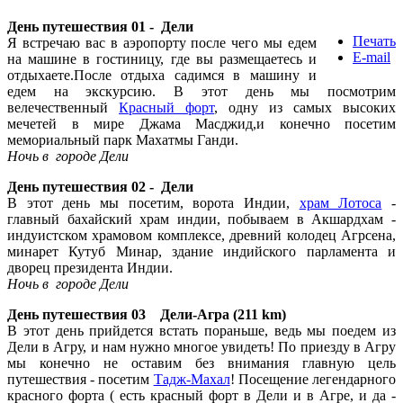
День путешествия 01 - Дели
Печать
Я встречаю вас в аэропорту после чего мы едем
E-mail
на машине в гостиницу, где вы размещаетесь и
отдыхаете.После отдыха садимся в машину и
едем на экскурсию. В этот день мы посмотрим
велечественный
Красный форт
, одну из самых высоких
мечетей в мире Джама Масджид,и конечно посетим
мемориальный парк Махатмы Ганди.
Ночь в городе Дели
День
путешествия
02 - Дели
В этот день мы посетим, ворота Индии,
храм Лотоса
-
главный бахайский храм индии, побываем в Акшардхам -
индуистском храмовом комплексе, древний колодец Агрсена,
минарет Кутуб Минар, здание индийского парламента и
дворец президента Индии.
Ночь в
городе
Дели
День
путешествия
03 Дели-Агра (211 km)
В этот день прийдется встать пораньше, ведь мы поедем из
Дели в Агру, и нам нужно многое увидеть! По приезду в Агру
мы конечно не оставим без внимания главную цель
путешествия - посетим
Тадж-Махал
! Посещение легендарного
красного форта ( есть красный форт в Дели и в Агре, и да -