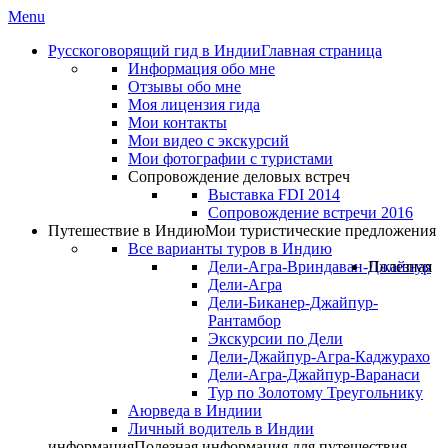
Menu
Русскоговорящий гид в Индии
Главная страница
Информация обо мне
Отзывы обо мне
Моя лицензия гида
Мои контакты
Мои видео с экскурсий
Мои фотографии с туристами
Сопровождение деловых встреч
Выставка FDI 2014
Сопровождение встречи 2016
Путешествие в Индию
Мои туристические предложения
Все варианты туров в Индию
Дели-Агра-Вриндаван-Джайпур
Полезная
Дели-Агра
Дели-Биканер-Джайпур-
Рантамбор
Экскурсии по Дели
Дели-Джайпур-Агра-Каджурахо
Дели-Агра-Джайпур-Варанаси
Тур по Золотому Треугольнику
Аюрведа в Индиии
Личный водитель в Индии
информация
Полезная информация для путешествия