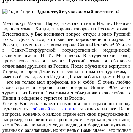
Здравствуйте, уважаемый посетитель!
Меня зовут Маниш Шарма, я частный гид в Индии. Помимо
родного языка Хинди, я хорошо говорю на Русском языке.
Естественно, у Вас возникает вопрос, откуда я знаю Русский
язык. Дело в том, что высшее образование я получал в
России, а именно в славном городе Санкт-Петербург! Учился
в Санкт-Петербургской государственной медицинской
академии имени И. И. Мечникова. В студенческие годы,
кроме того что я выучил Русский язык, я обзавелся
отличными друзьями из России. После обучения я вернулся в
Индию, в город Джайпур и решил заниматься туризмом, а
именно быть гидом по Индии. Для меня быть гидом в Индии
– это не только моя профессия, но и хобби. Я очень люблю
свою страну и хорошо знаю историю Индии. 99% моих
туристов из России. Тем самым я объединяю свою любовь к
Индии и общение с туристам из России.
Если у Вас есть какие-то сомнения или страхи по поводу
путешествия,
обращайтесь ко мне
, я отвечу на все Ваши
вопросы. Конечно, о каждой стране есть свои предубеждения,
например, большинство европейцев и американцев считают,
что в России по улицам ходят медведи и бородатые мужики в
ушанках с балалайками, но мы ведь с Вами знаем - это полная