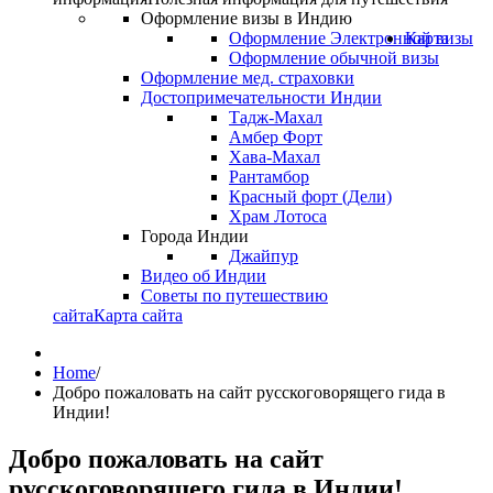
Оформление визы в Индию
Оформление Электронной визы
Карта
Оформление обычной визы
Оформление мед. страховки
Достопримечательности Индии
Тадж-Махал
Амбер Форт
Хава-Махал
Рантамбор
Красный форт (Дели)
Храм Лотоса
Города Индии
Джайпур
Видео об Индии
Советы по путешествию
сайта
Карта сайта
Home
/
Добро пожаловать на сайт русскоговорящего гида в
Индии!
Добро пожаловать на сайт
русскоговорящего гида в Индии!