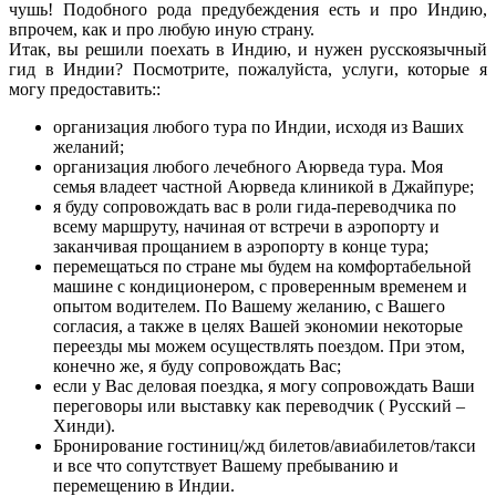
чушь! Подобного рода предубеждения есть и про Индию,
впрочем, как и про любую иную страну.
Итак, вы решили поехать в Индию, и нужен русскоязычный
гид в Индии? Посмотрите, пожалуйста, услуги, которые я
могу предоставить::
организация любого тура по Индии, исходя из Ваших
желаний;
организация любого лечебного Аюрведа тура. Моя
семья владеет частной Аюрведа клиникой в Джайпуре;
я буду сопровождать вас в роли гида-переводчика по
всему маршруту, начиная от встречи в аэропорту и
заканчивая прощанием в аэропорту в конце тура;
перемещаться по стране мы будем на комфортабельной
машине с кондиционером, с проверенным временем и
опытом водителем. По Вашему желанию, с Вашего
согласия, а также в целях Вашей экономии некоторые
переезды мы можем осуществлять поездом. При этом,
конечно же, я буду сопровождать Вас;
если у Вас деловая поездка, я могу сопровождать Ваши
переговоры или выставку как переводчик ( Русский –
Хинди).
Бронирование гостиниц/жд билетов/авиабилетов/такси
и все что сопутствует Вашему пребыванию и
перемещению в Индии.